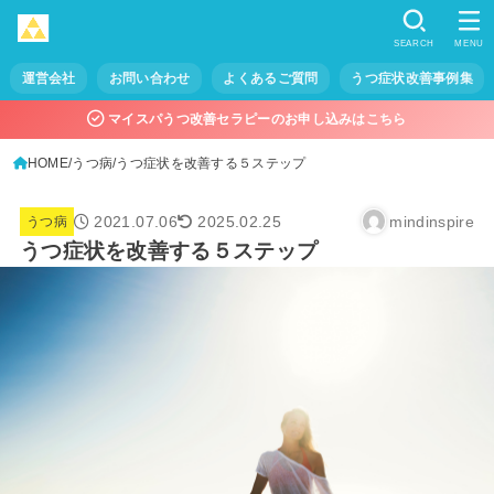
SEARCH
MENU
運営会社
お問い合わせ
よくあるご質問
うつ症状改善事例集
マイスパうつ改善セラピーのお申し込みはこちら
HOME
うつ病
うつ症状を改善する５ステップ
2021.07.06
mindinspire
2025.02.25
うつ病
うつ症状を改善する５ステップ