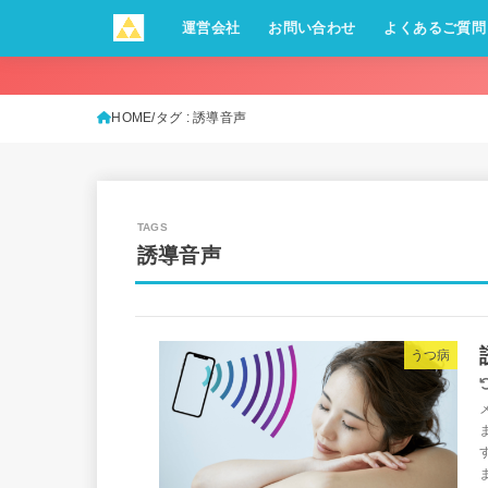
運営会社
お問い合わせ
よくあるご質問
HOME
タグ : 誘導音声
誘導音声
うつ病